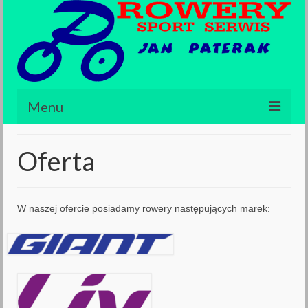
Menu
Strona główna
Oferta
Kontakt
Katalog rowerów
W naszej ofercie posiadamy rowery następujących marek:
O nas
Oferta
INSTRUKCJE – GIANT – LIV